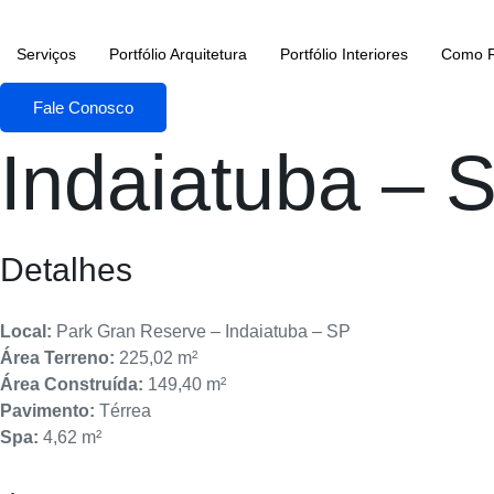
Ir
para
Serviços
Portfólio Arquitetura
Portfólio Interiores
Como F
o
conteúdo
Fale Conosco
Indaiatuba – S
Detalhes
Local:
Park Gran Reserve – Indaiatuba – SP
Área Terreno:
225,02 m²
Área Construída:
149,40 m²
Pavimento:
Térrea
Spa:
4,62 m²