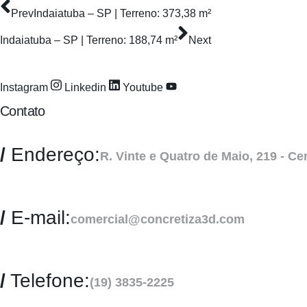
Prev
Indaiatuba – SP | Terreno: 373,38 m²
Indaiatuba – SP | Terreno: 188,74 m²
Next
Instagram
Linkedin
Youtube
Contato
/
Endereço:
R. Vinte e Quatro de Maio, 219 - Ce
/
E-mail:
comercial@concretiza3d.com
/
Telefone:
(19) 3835-2225